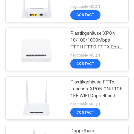
SITEMAP
für FTTx-Lösungen
negotiable MOQ:1
CONTACT
DATENSCHUTZ-
Plastikgehäuse XPON
BESTIMMUNGEN
10/100/1000Mbps
FTTH FTTO FTTX Epon
E Gpon
negotiable MOQ:1
CONTACT
Plastikgehäuse FTTx-
Lösungs-XPON ONU 1GE
1FE WIFI Doppelband
negotiable MOQ:1
CONTACT
Doppelband-