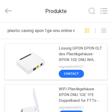
Ltd..
All
Rights
Produkte
Reserved.
Developed
by
ECER
HAUS
plastic casing xpon 1ge onu online manufacture
PRODUKTE
Lösung GPON EPON OLT
des Plastikgehäuse-
VIDEOS
XPON 1GE ONU Wifi
FTTH FTTO FTTX
negotiable MOQ:1
ÜBER
CONTACT
UNS
WIFI-Plastikgehäuse
XPON ONU 1GE 1FE
FABRIK-
Doppelband für FTTx-
AUSFLUG
Lösungen
negotiable MOQ:1