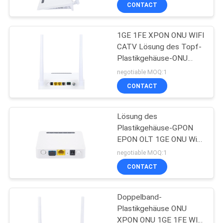
CONTACT
QUALITÄTSKONTROLLE
1GE 1FE XPON ONU WIFI
CATV Lösung des Topf-
TRETEN
Plastikgehäuse-ONU
SIE
FTTH FTTO
negotiable MOQ:1
MIT
CONTACT
UNS
Lösung des
IN
Plastikgehäuse-GPON
VERBINDUNG
EPON OLT 1GE ONU Wifi
FTTH FTTO FTTX
negotiable MOQ:1
NACHRICHTEN
CONTACT
Doppelband-
FÄLLE
Plastikgehäuse ONU
XPON ONU 1GE 1FE WIFI