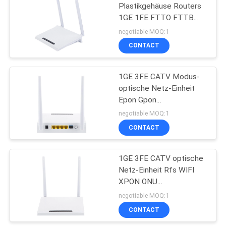
Plastikgehäuse Routers
1GE 1FE FTTO FTTB
XPON ONU WIFI
negotiable MOQ:1
CONTACT
1GE 3FE CATV Modus-
optische Netz-Einheit
Epon Gpon
Unterstützung Rfs WIFI
negotiable MOQ:1
XPON ONU
CONTACT
1GE 3FE CATV optische
Netz-Einheit Rfs WIFI
XPON ONU
10/100/1000Mbps
negotiable MOQ:1
CONTACT