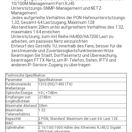
10/100M Management Port RJ45
Unterstützungs-SNMP-Management und NETZ-
Management
Jedes aufgeteilte Verhältnis der PON-Hafenunterstützungs-
1,32, Gesamt-64 Lastzugang, Maximum 128
Abstand kann 20km unter aufgeteiltem Verhältnis des 1:32,
maximales 1:64 erreichen
Unterstützung, zum mit Reihe HA400/HA7200 Last zu
arbeiten, um passives Netz einzurichten
Entwurf des Gestells 1U, innerhalb des Fans, besser für die
zerstreuende und Zuverlässigkeitsfunktionieren Hitze
Beantragen Sie Stadt, Dorffasernetz und Überwachung,
beantragen FTTX-Netz, um IP-Telefon, Daten, IPTV und
anderen IP-Service-Zugang zu übertragen
Technische Spezifikation
Parameter
Spezifikationen
Funktionierende
1310 (RX)/1490 (TX)
Wellenlänge
Optische Energie
+0 | +7dBm
Empfangen von
-27dBm
Empfindlichkeit
Maximaler Abstand
20km
Maximales
1:32
Teilerverhältnis
Kapazität
2 PON, Standard: Maximum der Last 64: Last 128
MAC
8K
Uplinkhafen
2 10/100/1000 Häfen des Ethernets RJ45/2 Gigabit
SFP trägt optionales