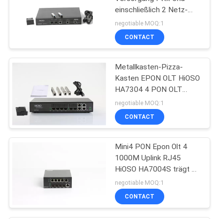
einschließlich 2 Netz-
SNMP SFPs Px20+++
negotiable MOQ:1
CONTACT
Metallkasten-Pizza-
Kasten EPON OLT HiOSO
HA7304 4 PON OLT
AC100-240V kompatibel
negotiable MOQ:1
mit LAST HW ZTE
CONTACT
Mini4 PON Epon Olt 4
1000M Uplink RJ45
HiOSO HA7004S trägt 4
SFP DC12V OLT
negotiable MOQ:1
kompatibel mit anderer
CONTACT
Marken-Last Onts