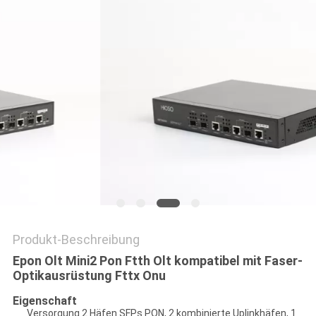
SITEMAP
DATENSCHUTZ-
BESTIMMUNGEN
Produkt-Beschreibung
Epon Olt Mini2 Pon Ftth Olt kompatibel mit Faser-
Optikausrüstung Fttx Onu
Eigenschaft
Versorgung 2 Häfen SFPs PON, 2 kombinierte Uplinkhäfen, 1