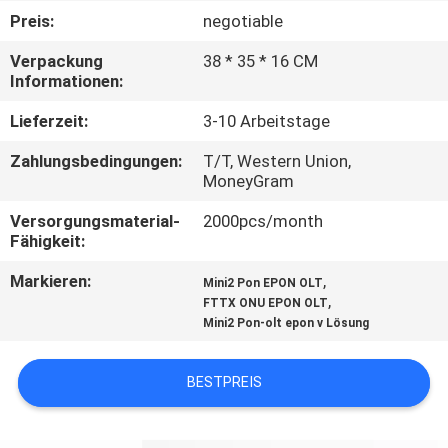
Preis:
negotiable
QUALITÄTSKONTROLLE
Verpackung
38 * 35 * 16 CM
Informationen:
TRETEN
Lieferzeit:
3-10 Arbeitstage
SIE
Zahlungsbedingungen:
T/T, Western Union,
MIT
MoneyGram
UNS
Versorgungsmaterial-
2000pcs/month
IN
Fähigkeit:
VERBINDUNG
Markieren:
,
Mini2 Pon EPON OLT
,
FTTX ONU EPON OLT
Mini2 Pon-olt epon v Lösung
NACHRICHTEN
BESTPREIS
FÄLLE