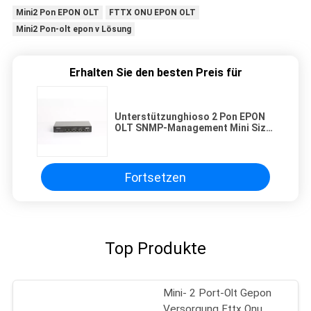
Mini2 Pon EPON OLT
FTTX ONU EPON OLT
Mini2 Pon-olt epon v Lösung
Erhalten Sie den besten Preis für
Unterstützunghioso 2 Pon EPON
OLT SNMP-Management Mini Size
Compatible With FTTX ONU
Fortsetzen
Top Produkte
Mini- 2 Port-Olt Gepon
Versorgung Fttx Onu