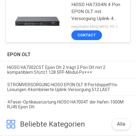
HiOSO HA7304N 4 Pon
EPON OLT mit
Versorgung Uplink-4
Uplink +12 GEs SFP Rj45
negotiable MOQ:MOQ: PC 1
anderes LAST
CONTACT
Unterstützungs-NETZ-
SNMP CLI
EPON OLT
HiOSO HA7302CST Epon Olt 2 trägt 2 Pon Olt mit 2
kompatiblem Stütz1:128 SFP-Modul-Px+++
STROMVERSORGUNG HiOSO EPON OLT 8 Portdoppelfttx-
Lösungen 4 kombinierte Uplink-Versorgung 512 LAST
4 Faser-Optikausrüstung HiOSO HA7004T der Hafen-1000M
RJ45 Epon Olt
Beliebte Kategorien
Alle