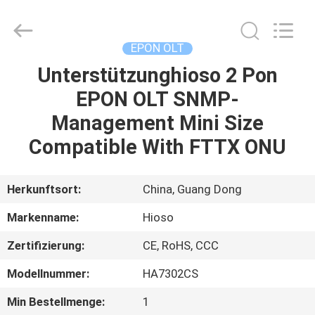
Co.,
Ltd..
All
Rights
Reserved.
EPON OLT
Developed
by
Unterstützunghioso 2 Pon
HAUS
ECER
EPON OLT SNMP-
PRODUKTE
Management Mini Size
Compatible With FTTX ONU
VIDEOS
Herkunftsort:
China, Guang Dong
ÜBER
Markenname:
Hioso
UNS
Zertifizierung:
CE, RoHS, CCC
FABRIK-
Modellnummer:
HA7302CS
AUSFLUG
Min Bestellmenge:
1