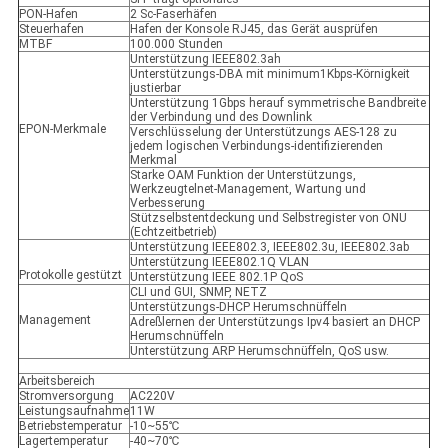
PON-Hafen
2 Sc-Faserhäfen
Steuerhafen
Hafen der Konsole RJ45, das Gerät ausprüfen
MTBF
100.000 Stunden
Unterstützung IEEE802.3ah
Unterstützungs-DBA mit minimum1Kbps-Körnigkeit
justierbar
Unterstützung 1Gbps herauf symmetrische Bandbreite
der Verbindung und des Downlink
EPON-Merkmale
Verschlüsselung der Unterstützungs AES-128 zu
jedem logischen Verbindungs-identifizierenden
Merkmal
Starke OAM Funktion der Unterstützungs,
Werkzeugtelnet-Management, Wartung und
Verbesserung
Stützselbstentdeckung und Selbstregister von ONU
(Echtzeitbetrieb)
Unterstützung IEEE802.3, IEEE802.3u, IEEE802.3ab
Unterstützung IEEE802.1Q VLAN
Protokolle gestützt
Unterstützung IEEE 802.1P QoS
CLI und GUI, SNMP, NETZ
Unterstützungs-DHCP Herumschnüffeln
Management
Adreßlernen der Unterstützungs Ipv4 basiert an DHCP
Herumschnüffeln
Unterstützung ARP Herumschnüffeln, QoS usw.
Arbeitsbereich
Stromversorgung
AC220V
Leistungsaufnahme
11W
Betriebstemperatur
-10~55℃
Lagertemperatur
-40~70℃