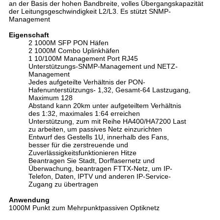
an der Basis der hohen Bandbreite, volles Übergangskapazität
der Leitungsgeschwindigkeit L2/L3. Es stützt SNMP-
Management
Eigenschaft
2 1000M SFP PON Häfen
2 1000M Combo Uplinkhäfen
1 10/100M Management Port RJ45
Unterstützungs-SNMP-Management und NETZ-
Management
Jedes aufgeteilte Verhältnis der PON-
Hafenunterstützungs- 1,32, Gesamt-64 Lastzugang,
Maximum 128
Abstand kann 20km unter aufgeteiltem Verhältnis
des 1:32, maximales 1:64 erreichen
Unterstützung, zum mit Reihe HA400/HA7200 Last
zu arbeiten, um passives Netz einzurichten
Entwurf des Gestells 1U, innerhalb des Fans,
besser für die zerstreuende und
Zuverlässigkeitsfunktionieren Hitze
Beantragen Sie Stadt, Dorffasernetz und
Überwachung, beantragen FTTX-Netz, um IP-
Telefon, Daten, IPTV und anderen IP-Service-
Zugang zu übertragen
Anwendung
1000M Punkt zum Mehrpunktpassiven Optiknetz