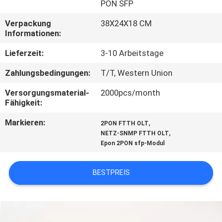
PON SFP
QUALITÄTSKONTROLLE
Verpackung
38X24X18 CM
Informationen:
TRETEN
Lieferzeit:
3-10 Arbeitstage
SIE
Zahlungsbedingungen:
T/T, Western Union
MIT
Versorgungsmaterial-
2000pcs/month
UNS
Fähigkeit:
IN
Markieren:
,
2PON FTTH OLT
,
NETZ-SNMP FTTH OLT
VERBINDUNG
Epon 2PON sfp-Modul
NACHRICHTEN
BESTPREIS
FÄLLE