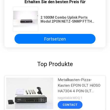
Erhalten Sie den besten Preis für
2 1000M Combo Uplink Ports
Modul 2PON NETZ-SNMP FTTH
OLT EPON SFP
Fortsetzen
Top Produkte
Metallkasten-Pizza-
Kasten EPON OLT HiOSO
HA7304 4 PON OLT
AC100-240V kompatibel
negotiable MOQ:1
mit LAST HW ZTE
CONTACT