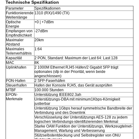
Technische Spezifikation
Parameter
Spezifikationen
Funktionierende
1310 (RX)/1490 (TX)
Wellenlänge
Optische
+0 | +7dBm
Energie
Empfangen von
-27dBm
Empfindlichkeit
Maximaler
20km
Abstand
Maximales
1:64
Teilerverhältnis
Kapazität
2 PON, Standard: Maximum der Last 64: Last 128
MAC
8K
Uplinkhafen
2 1000M Ethernet RJ45 Häfen/2 Gigabit SFP trägt
optionales (sfp in der Priorität, wenn beide
angeschlossen)
PON-Hafen
2 SFP-Faserhäfen
Steuerhafen
Hafen der Konsole RJ45, das Gerät ausprüfen
MTBF
100.000 Stunden
EPON-
Unterstützung IEEE802.3ah
Merkmale
Unterstützungs-DBA mit minimum1Kbps-Körnigkeit
justierbar
Unterstützung 1Gbps herauf symmetrische Bandbreite der
Verbindung und des Downlink
Verschlüsselung der Unterstützungs AES-128 zu jedem
logischen Verbindungs-identifizierenden Merkmal
Starke OAM Funktion der Unterstützungs, Werkzeugtelnet-
Management, Wartung und Verbesserung
Stützselbstentdeckung und Selbstregister von ONU