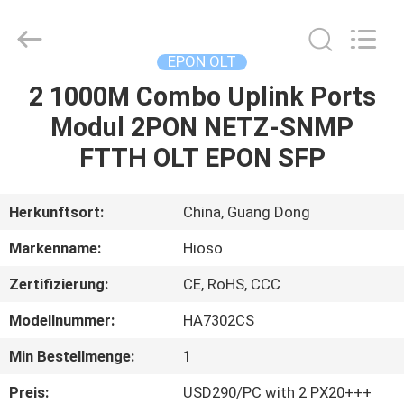
Technology
Co.,
Ltd..
All
Rights
EPON OLT
Reserved.
Developed
2 1000M Combo Uplink Ports
HAUS
by
ECER
Modul 2PON NETZ-SNMP
PRODUKTE
FTTH OLT EPON SFP
VIDEOS
Herkunftsort:
China, Guang Dong
Markenname:
Hioso
ÜBER
Zertifizierung:
CE, RoHS, CCC
UNS
Modellnummer:
HA7302CS
FABRIK-
Min Bestellmenge:
1
AUSFLUG
Preis:
USD290/PC with 2 PX20+++