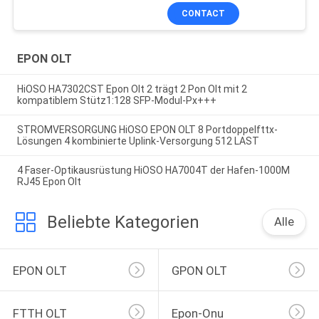
CONTACT
EPON OLT
HiOSO HA7302CST Epon Olt 2 trägt 2 Pon Olt mit 2
kompatiblem Stütz1:128 SFP-Modul-Px+++
STROMVERSORGUNG HiOSO EPON OLT 8 Portdoppelfttx-
Lösungen 4 kombinierte Uplink-Versorgung 512 LAST
4 Faser-Optikausrüstung HiOSO HA7004T der Hafen-1000M
RJ45 Epon Olt
Beliebte Kategorien
Alle
EPON OLT
GPON OLT
FTTH OLT
Epon-Onu