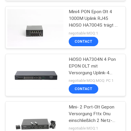
Mini4 PON Epon Olt 4
1000M Uplink RJ45
HiOSO HA7004S trägt 4
SFP DC12V OLT
negotiable MOQ:1
kompatibel mit anderer
CONTACT
Marken-Last Onts
HiOSO HA7304N 4 Pon
EPON OLT mit
Versorgung Uplink-4
Uplink +12 GEs SFP Rj45
negotiable MOQ:MOQ: PC 1
anderes LAST
CONTACT
Unterstützungs-NETZ-
SNMP CLI
Mini- 2 Port-Olt Gepon
Versorgung Fttx Onu
einschließlich 2 Netz-
SNMP SFPs Px20+++
negotiable MOQ:1