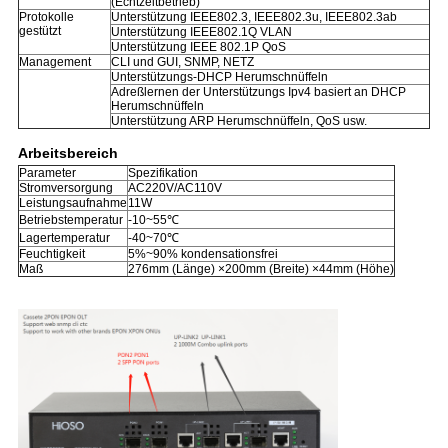
(Echtzeitbetrieb)
Protokolle
Unterstützung IEEE802.3, IEEE802.3u, IEEE802.3ab
gestützt
Unterstützung IEEE802.1Q VLAN
Unterstützung IEEE 802.1P QoS
Management
CLI und GUI, SNMP, NETZ
Unterstützungs-DHCP Herumschnüffeln
Adreßlernen der Unterstützungs Ipv4 basiert an DHCP
Herumschnüffeln
Unterstützung ARP Herumschnüffeln, QoS usw.
Arbeitsbereich
Parameter
Spezifikation
Stromversorgung
AC220V/AC110V
Leistungsaufnahme
11W
Betriebstemperatur
-10~55℃
Lagertemperatur
-40~70℃
Feuchtigkeit
5%~90% kondensationsfrei
Maß
276mm (Länge) ×200mm (Breite) ×44mm (Höhe)